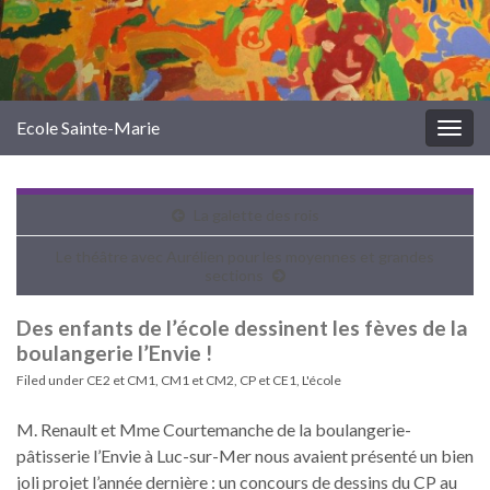
Ecole Sainte-Marie
Togg
navig
La galette des rois
Le théâtre avec Aurélien pour les moyennes et grandes
sections
Des enfants de l’école dessinent les fèves de la
boulangerie l’Envie !
Filed under
CE2 et CM1
,
CM1 et CM2
,
CP et CE1
,
L'école
M. Renault et Mme Courtemanche de la boulangerie-
pâtisserie l’Envie à Luc-sur-Mer nous avaient présenté un bien
joli projet l’année dernière : un concours de dessins du CP au