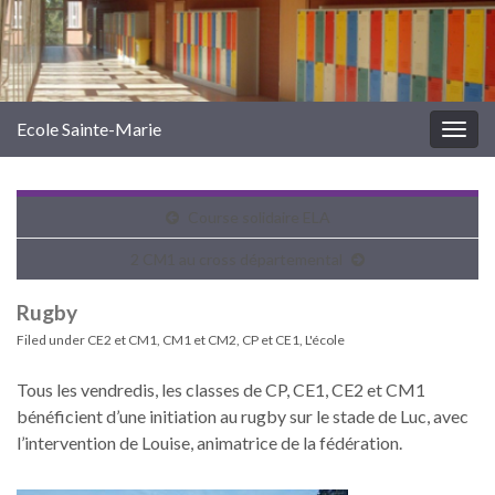
Ecole Sainte-Marie
Togg
navig
Course solidaire ELA
2 CM1 au cross départemental
Rugby
Filed under
CE2 et CM1
,
CM1 et CM2
,
CP et CE1
,
L'école
Tous les vendredis, les classes de CP, CE1, CE2 et CM1
bénéficient d’une initiation au rugby sur le stade de Luc, avec
l’intervention de Louise, animatrice de la fédération.