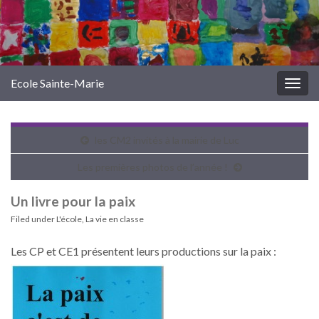
Ecole Sainte-Marie
Togg
navig
les CM2 invités à la mairie de Luc
Les premières photos de l’année !
Un livre pour la paix
Filed under
L'école
,
La vie en classe
Les CP et CE1 présentent leurs productions sur la paix :