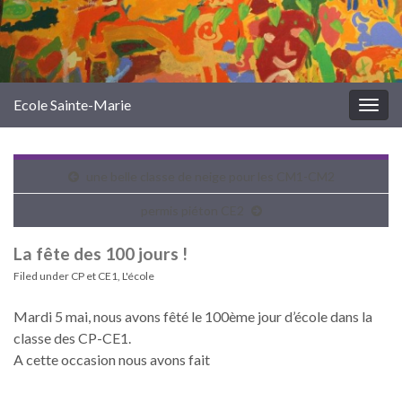
Ecole Sainte-Marie
Togg
navig
une belle classe de neige pour les CM1-CM2
permis piéton CE2
La fête des 100 jours !
Filed under
CP et CE1
,
L'école
Mardi 5 mai, nous avons fêté le 100ème jour d’école dans la
classe des CP-CE1.
A cette occasion nous avons fait