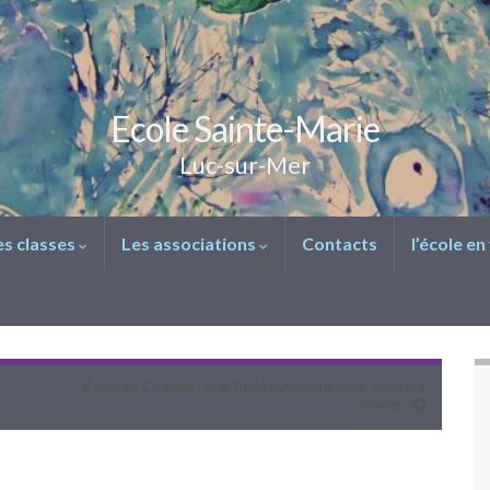
Ecole Sainte-Marie
Luc-sur-Mer
es classes
Les associations
Contacts
l’école en
École et Cinéma : une belle aventure pour tous les
élèves