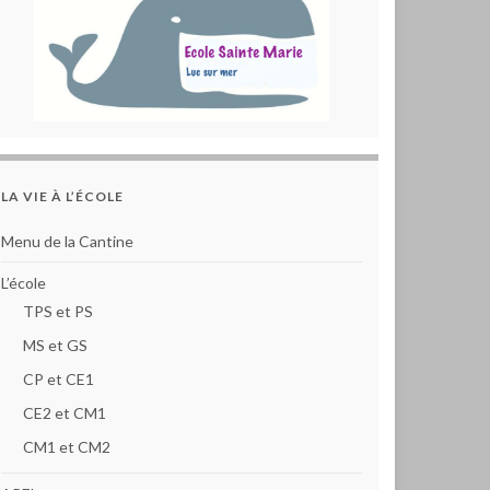
LA VIE À L’ÉCOLE
Menu de la Cantine
L’école
TPS et PS
MS et GS
CP et CE1
CE2 et CM1
CM1 et CM2