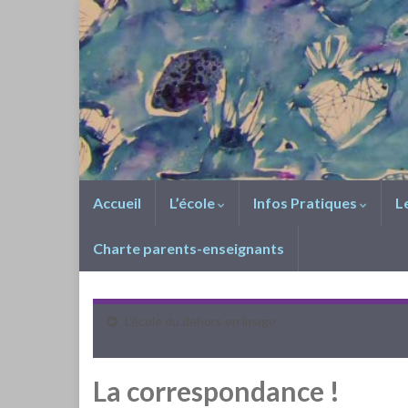
Accueil
L’école
Infos Pratiques
L
Charte parents-enseignants
L’école du dehors en image
La correspondance !