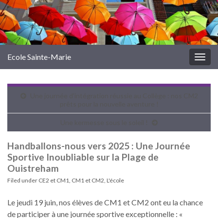
Ecole Sainte-Marie
Togg
navig
Une journée d’intégration réussie au Collège : nos CM2
prêts pour la nouvelle aventure !
Une kermesse sous le soleil !
Handballons-nous vers 2025 : Une Journée
Sportive Inoubliable sur la Plage de
Ouistreham
Filed under
CE2 et CM1
,
CM1 et CM2
,
L'école
Le jeudi 19 juin, nos élèves de CM1 et CM2 ont eu la chance
de participer à une journée sportive exceptionnelle : «