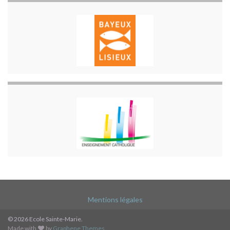
Mentions légales
© 2026 Ecole Sainte-Marie.
Made with
by
Graphene Themes
.