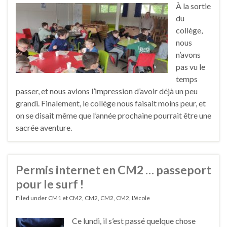
À la sortie
du
collège,
nous
n’avons
pas vu le
temps
passer, et nous avions l’impression d’avoir déjà un peu
grandi. Finalement, le collège nous faisait moins peur, et
on se disait même que l’année prochaine pourrait être une
sacrée aventure.
Permis internet en CM2 … passeport
pour le surf !
Filed under
CM1 et CM2
,
CM2
,
CM2
,
CM2
,
L'école
Ce lundi, il s’est passé quelque chose