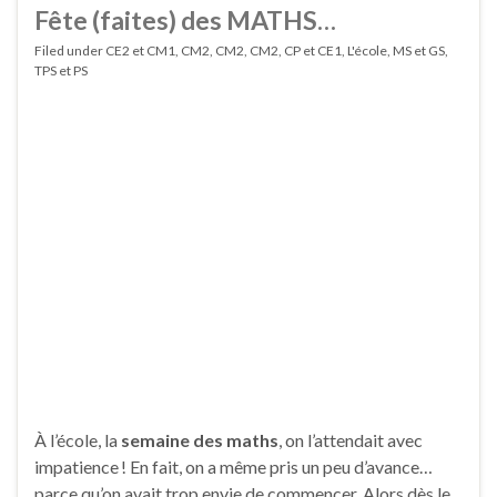
Fête (faites) des MATHS…
Filed under
CE2 et CM1
,
CM2
,
CM2
,
CM2
,
CP et CE1
,
L'école
,
MS et GS
,
TPS et PS
À l’école, la
semaine des maths
, on l’attendait avec
impatience ! En fait, on a même pris un peu d’avance…
parce qu’on avait trop envie de commencer. Alors dès le