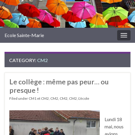
Ecole Sainte-Marie
Togg
navig
CATEGORY:
CM2
Le collège : même pas peur… ou
presque !
Filed under
CM1 et CM2
,
CM2
,
CM2
,
CM2
,
L'école
Lundi 18
mai, nous
avions